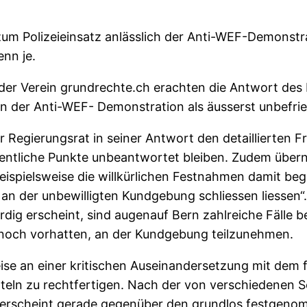
um Polizeieinsatz anlässlich der Anti-WEF-Demonstr
nn je.
r Verein grundrechte.ch erachten die Antwort des Re
 an der Anti-WEF- Demonstration als äusserst unbefri
r Regierungsrat in seiner Antwort den detaillierten Fr
sentliche Punkte unbeantwortet bleiben. Zudem über
ispielsweise die willkürlichen Festnahmen damit beg
an der unbewilligten Kundgebung schliessen liessen“
dig erscheint, sind augenauf Bern zahlreiche Fälle
 noch vorhatten, an der Kundgebung teilzunehmen.
eise an einer kritischen Auseinandersetzung mit dem fr
itteln zu rechtfertigen. Nach der von verschiedenen 
, erscheint gerade gegenüber den grundlos festgen