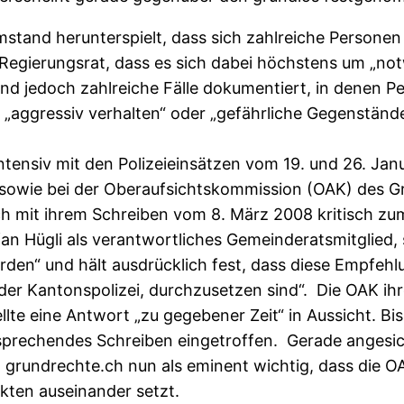
tand herunterspielt, dass sich zahlreiche Personen b
 Regierungsrat, dass es sich dabei höchstens um „no
d jedoch zahlreiche Fälle dokumentiert, in denen P
 „aggressiv verhalten“ oder „gefährliche Gegenstände
tensiv mit den Polizeieinsätzen vom 19. und 26. Janu
sowie bei der Oberaufsichtskommission (OAK) des Gr
h mit ihrem Schreiben vom 8. März 2008 kritisch zum
fan Hügli als verantwortliches Gemeinderatsmitglied, s
en“ und hält ausdrücklich fest, dass diese Empfehl
r Kantonspolizei, durchzusetzen sind“. Die OAK ihr
te eine Antwort „zu gegebener Zeit“ in Aussicht. Bis
sprechendes Schreiben eingetroffen. Gerade angesi
grundrechte.ch nun als eminent wichtig, dass die OA
nkten auseinander setzt.